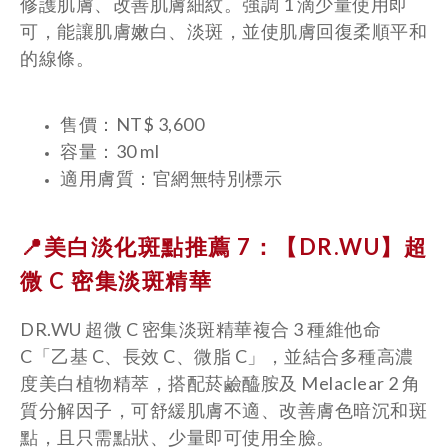
修護肌膚、改善肌膚細紋。強調 1 滴少量使用即
可，能讓肌膚嫩白、淡斑，並使肌膚回復柔順平和
的線條。
售價：NT$ 3,600
容量：30 ml
適用膚質：官網無特別標示
📍美白淡化斑點推薦 7：【DR.WU】
超
微 C 密集淡斑精華
DR.WU 超微 C 密集淡斑精華複合 3 種維他命
C「乙基 C、長效 C、微脂 C」，並結合多種高濃
度美白植物精萃，搭配菸鹼醯胺及 Melaclear 2 角
質分解因子，可舒緩肌膚不適、改善膚色暗沉和斑
點，且只需點狀、少量即可使用全臉。