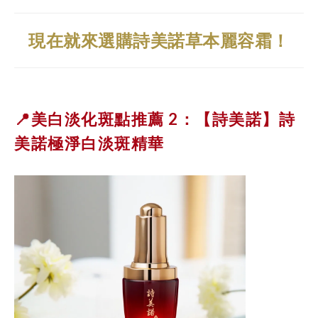
現在就來選購詩美諾草本麗容霜！
📍美白淡化斑點推薦 2：【詩美諾】
詩
美諾極淨白淡斑精華