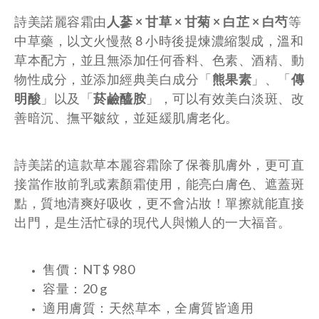
詩美諾麗容霜由
人蔘 × 甘草 × 甘菊 × 白芷 × 白芍
等
中草藥，以文火慢熬 8 小時後提煉濃縮製成，溫和
草本配方，並且無添加任何香料、色素、酒精、動
物性成分，並添加經典美白成分「
熊果素
」、「
傳
明酸
」以及「
菸鹼醯胺
」，可以有效美白淡斑、改
善暗沉、撫平皺紋，並延緩肌膚老化。
詩美諾的這款草本麗容霜除了保養肌膚外，更可直
接當作妝前乳或素顏霜使用，能亮白膚色、遮蓋斑
點，質地清爽好吸收，更不會沾妝！單擦就能直接
出門，是生活忙碌的現代人與懶人的一大福音。
售價：NT$ 980
容量：20 g
適用膚質：天然草本，全膚質皆適用