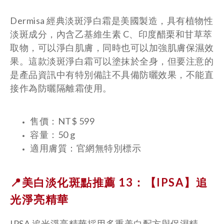
Dermisa 經典淡斑淨白霜是美國製造，具有植物性
淡斑成分，內含乙基維生素 C、印度醋栗和甘草萃
取物，可以淨白肌膚，同時也可以加強肌膚保濕效
果。這款淡斑淨白霜可以塗抹於全身，但要注意的
是產品資訊中有特別備註不具備防曬效果，不能直
接作為防曬隔離霜使用。
售價：NT$ 599
容量：50 g
適用膚質：官網無特別標示
📍美白淡化斑點推薦 13：【IPSA】
追
光淨亮精華
IPSA 追光淨亮精華採用多重美白配方與保濕精