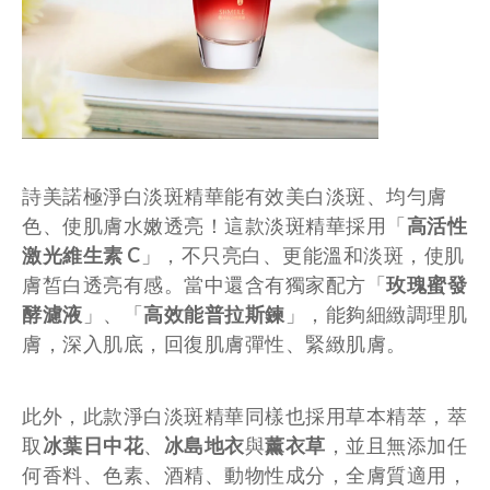
詩美諾極淨白淡斑精華能有效美白淡斑、均勻膚
色、使肌膚水嫩透亮！這款淡斑精華採用「
高活性
激光維生素 C
」，不只亮白、更能溫和淡斑，使肌
膚皙白透亮有感。當中還含有獨家配方「
玫瑰蜜發
酵濾液
」、「
高效能普拉斯鍊
」，能夠細緻調理肌
膚，深入肌底，回復肌膚彈性、緊緻肌膚。
此外，此款淨白淡斑精華同樣也採用草本精萃，萃
取
冰葉日中花
、
冰島地衣
與
薰衣草
，並且無添加任
何香料、色素、酒精、動物性成分，全膚質適用，