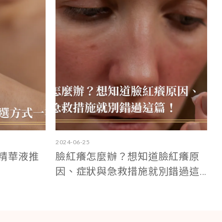
2024-06-25
濕精華液推
臉紅癢怎麼辦？想知道臉紅癢原
因、症狀與急救措施就別錯過這...