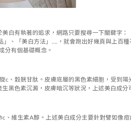
於美白有執著的追求，網路只要搜尋一下關鍵字：
品」、「美白方法」….，就會跑出好幾頁與上百
成分有個基礎概念。
左旋c、穀胱甘肽。皮膚底層的黑色素細胞，受到陽
產生黑色素沉澱，皮膚暗沉等狀況，上述美白成分
命c、維生素A醇。上述美白成分主要針對譬如像痘