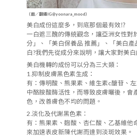
（圖／翻攝IG@yoonara_mood）
美白成份這麼多，到底那個最有效⁉️
一白遮三醜的傳統觀念，讓亞洲女性對
分」、「美白保養品 推薦」、「美白產
白?我們先從成分來說明，讓大家對美白
美白機轉的成份可以分為三大類：
1.抑制皮膚黑色素生成：
有：傳明酸、熊果素、維生素c醣苷、
中酪胺酸酶活性，而導致皮膚曬後，會
色，改善膚色不均的問題。
2.淡化及代謝黑色素：
有：熊果素、麴酸、杏仁酸、乙基維他
來加速表皮新陳代謝而達到淡斑效果。