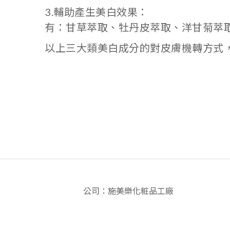
3.輔助產生美白效果：
有：甘草萃取、牡丹皮萃取、洋甘菊萃
以上三大類美白成分的對皮膚機轉方式
公司：施美樂化粧品工廠
電話：03-9322329
地址：宜蘭市農權路三段197巷1弄22