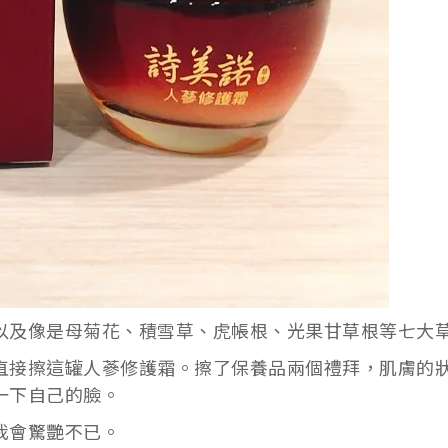
以及像是母菊花、積雪草、虎帳根、光果甘草根等七大
直接擦這罐人蔘修護霜。擦了保養品兩個禮拜，肌膚的
一下自己的臉。
我會驚艷不已。