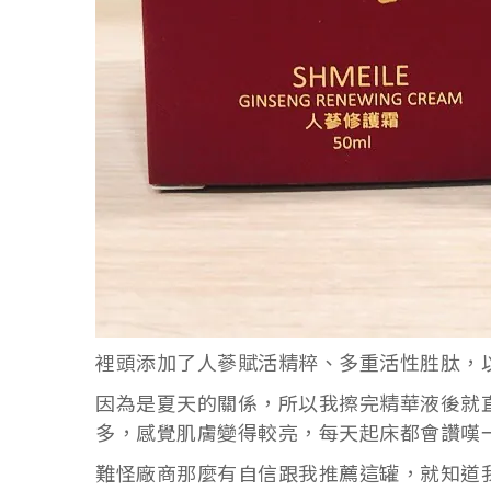
裡頭添加了人蔘賦活精粹、多重活性胜肽，
因為是夏天的關係，所以我擦完精華液後就
多，感覺肌膚變得較亮，每天起床都會讚嘆
難怪廠商那麼有自信跟我推薦這罐，就知道