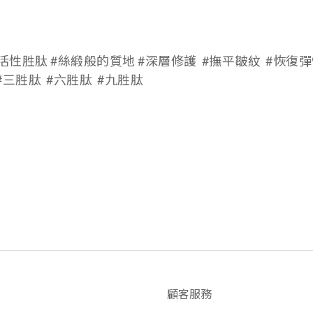
活性胜肽 #絲緞般的質地 #深層修護 #撫平皺紋 #恢復彈
 #三胜肽 #六胜肽 #九胜肽
顧客服務