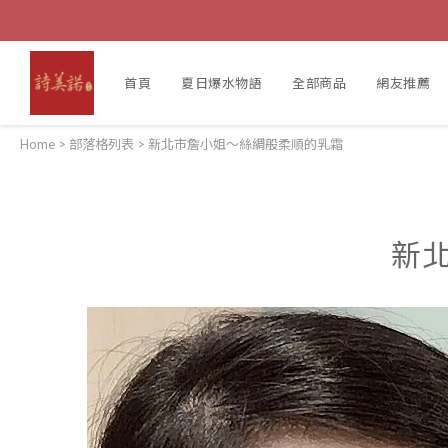
首頁
夏日爆水物語
全部商品
網友推薦
Home
>
部落格列表
>
新北市詹小姐～絲綢般柔順的乳霜
新