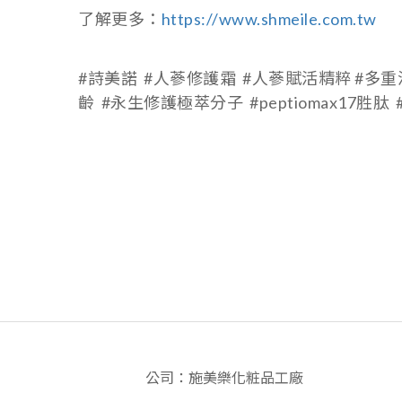
了
解更多：
https://www.shmeile.com.tw
#詩美諾 #人蔘修護霜 #人蔘賦活精粹 #多重
齡 #永生修護極萃分子 #peptiomax17胜肽
公司：施美樂化粧品工廠