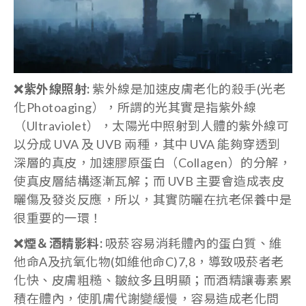
❌
紫外線照射
:
紫外線是加速皮膚老化的殺手(光老
化Photoaging），所謂的光其實是指紫外線
（Ultraviolet），太陽光中照射到人體的紫外線可
以分成 UVA 及 UVB 兩種，其中 UVA 能夠穿透到
深層的真皮，加速膠原蛋白（Collagen）的分解，
使真皮層結構逐漸瓦解；而 UVB 主要會造成表皮
曬傷及發炎反應，所以，其實防曬在抗老保養中是
很重要的一環！
❌
煙＆酒精影料
:
吸菸容易消耗體內的蛋白質、維
他命A及抗氧化物(如維他命C)7,8，導致吸菸者老
化快、皮膚粗糙、皺紋多且明顯；而酒精讓毒素累
積在體內，使肌膚代謝變緩慢，容易造成老化問