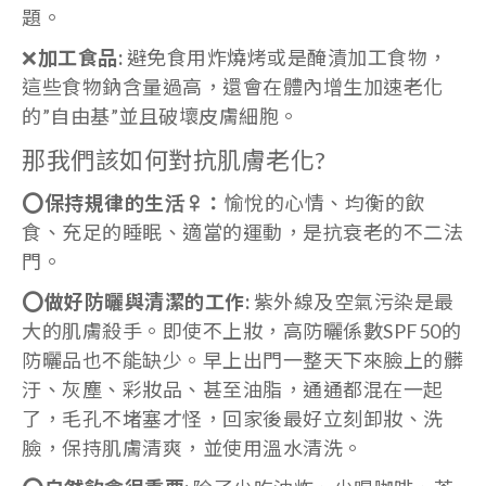
題。
❌
加工食品
:
避免食用炸燒烤或是醃漬加工食物，
這些食物鈉含量過高，還會在體內增生加速老化
的”自由基”並且破壞皮膚細胞。
那我們該如何對抗肌膚老化?
⭕保持規律的生活
‍♀：
愉悅的心情、均衡的飲
食、充足的睡眠、適當的運動，是抗衰老的不二法
門。
⭕
做好防曬與清潔的工作
:
紫外線及空氣污染是最
大的肌膚殺手。即使不上妝，高防曬係數SPF50的
防曬品也不能缺少。早上出門一整天下來臉上的髒
汙、灰塵、彩妝品、甚至油脂，通通都混在一起
了，毛孔不堵塞才怪，回家後最好立刻卸妝、洗
臉，保持肌膚清爽，並使用溫水清洗。