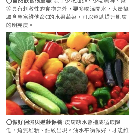
⭕自然飲食很重要
:
除了少吃油炸、少喝咖啡、茶
等具有刺激性的食物之外，要多喝溫開水，大量攝
取含豐富維他命C的水果蔬菜，可以幫助提升肌膚
的明亮度。
⭕做好保濕與逆齡保養
:
皮膚缺水會造成循環降
低，角質堆積、細紋出現。油水平衡做好，才能維