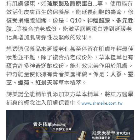
持肌膚健康，如
玻尿酸及膠原蛋白
…等。 使用能有
效活化皮膚再生的保養品，能延長細胞的壽命，修
復受損細胞組織，像是：
Q10、神經醯胺、多元胜
肽
…等複合抗老成份，能激活膠原蛋白達到延緩老
化與增加肌膚彈性及緊緻的效果。
想透過保養品來延緩老化甚至停留在肌膚年輕最佳
狀態並不難，除了複合抗老成份外，草本植萃也有
蘊含許多神奇逆齡成份，能有效完美作用於肌膚。
神奇能量使你擁有青春美麗樣貌。像是：
人蔘、靈
芝、蠟菊、紅景天
等草本植萃。
詩美諾全能精華乳添加東方草本精萃，將東方醫學
補身的概念注入肌膚保養中。
www.shmeile.com.tw