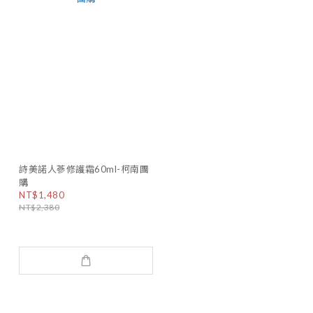
詩美諾人蔘修護霜60ml-柯南團
購
NT$1,480
NT$2,380