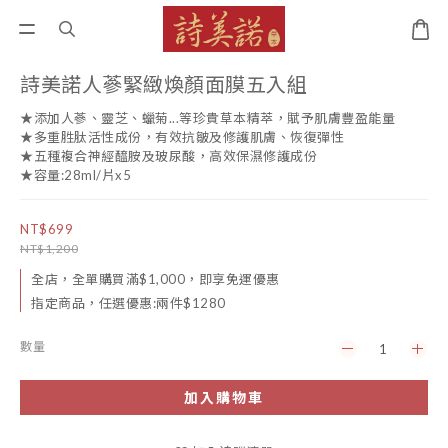
詩美諾人蔘緊緻煥顏面膜五入組
★添加人蔘、靈芝、蠟菊...等珍貴草本精萃，賦予肌膚豐盈能量 
★多重胜肽活性成份，有效抗皺及修護肌膚、恢復彈性 
★五種複合神經醯胺及玻尿酸，高效保濕修護成份 
★容量:28ml/片x5
NT$699
NT$1,200
全店，全單購買滿$1,000，即享免運優惠
指定商品，任選優惠:兩件$1280
數量
加入購物車