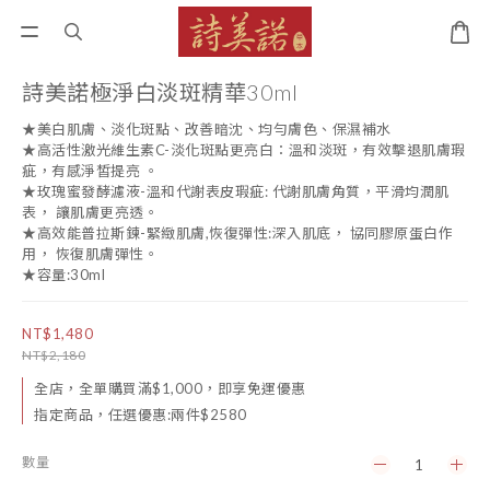
詩美諾極淨白淡斑精華30ml
★美白肌膚、淡化斑點、改善暗沈、均勻膚色、保濕補水
★高活性激光維生素C-淡化斑點更亮白：溫和淡斑，有效擊退肌膚瑕
疵，有感淨皙提亮 。
★玫瑰蜜發酵濾液-溫和代謝表皮瑕疵: 代謝肌膚角質，平滑均潤肌
表， 讓肌膚更亮透。
★高效能普拉斯鍊-緊緻肌膚,恢復彈性:深入肌底， 協同膠原蛋白作
用， 恢復肌膚彈性。
★容量:30ml
NT$1,480
NT$2,180
全店，全單購買滿$1,000，即享免運優惠
指定商品，任選優惠:兩件$2580
數量