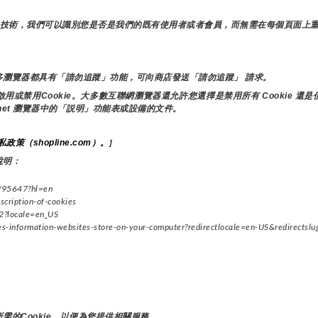
其他類似技術，我們可以識別您是否是我們的既有使用者或者會員，而無需在每個頁面上
瀏覽器都具有「請勿追蹤」功能，可向商店發送「請勿追蹤」 請求。
禁用Cookie。大多數互聯網瀏覽器還允許您選擇是禁用所有 Cookie 還是僅
ernet 瀏覽器中的「説明」功能表或設備的文件。
私政策（shopline.com）。
]
說明：
/95647?hl=en
cription-of-cookies
?locale=en_US
information-websites-store-on-your-computer?redirectlocale=en-US&redirectslu
的Cookie，以便為您提供相關服務。