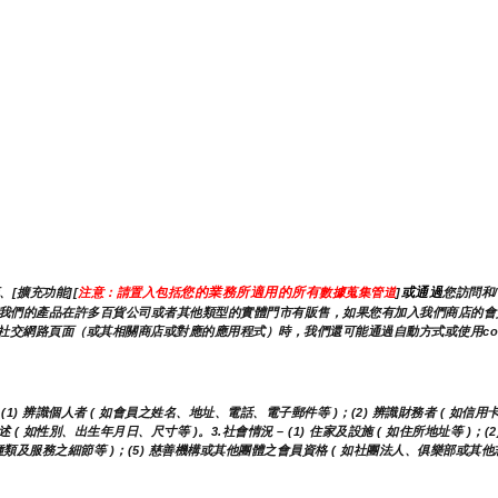
您的業務所適用的所有
或通過
[擴充功能][
注意：請置入包括
數據蒐集管道
]
您訪問和
集此資訊。我們的產品在許多百貨公司或者其他類型的實體門市有販售，如果您有加入我們商店
社交網路頁面（或其相關商店或對應的應用程式）時，我們還可能通過自動方式或使用co
) 辨識個人者 ( 如會員之姓名、地址、電話、電子郵件等 )；(2) 辨識財務者 ( 如信用
( 如性別、出生年月日、尺寸等 )。3.社會情況 – (1) 住家及設施 ( 如住所地址等 )；
之種類及服務之細節等 )；(5) 慈善機構或其他團體之會員資格 ( 如社團法人、俱樂部或其