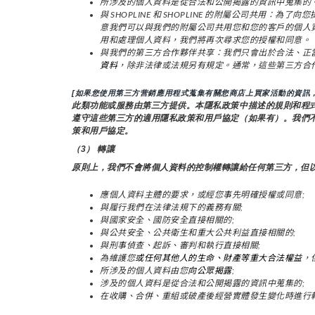
所涉及的個人資料是從合法和公開揭露的資訊中蒐集的
與 SHOPLINE 和 SHOPLINE 的附屬公司共
意我們可以與我們的附屬公司共用您和您的客戶的個人
用和處理個人資料，我們將再次尋求您的授權和同意。
與我們的第三方合作夥伴共享：我們只會出於合法、正
資料
，除非法律或法規另有規定。通常，這些第三方合
[如果您使用第三方营銷應用程式蒐集有關您商店上買家活動的資訊，
此類功能或服務由第三方提供。本隱私政策中描述的規則和程
遵守這些第三方的適用隱私政策和用戶協定（如果有）。我們
策和用戶協定。
（3） 轉讓
原則上，我們不會將個人資料的控制權轉讓給任何第三方，但
應個人資料主體的要求，或經您事先明確授權或同意;
與履行我們在法律法規下的義務有關;
與國家安全、國防安全直接相關的;
與公共安全、公共衛生和重大公共利益直接相關的;
與刑事偵查、起訴、審判和執行直接相關;
為維護您
或任何其他人的生命、財產等重大合法權益
，
所涉及的個人資料由您
向公眾揭露
;
涉及的個人資料是從合法和公開揭露的資訊中蒐集的;
在收購、合併、重組或破產後經營實體發生變化時進行