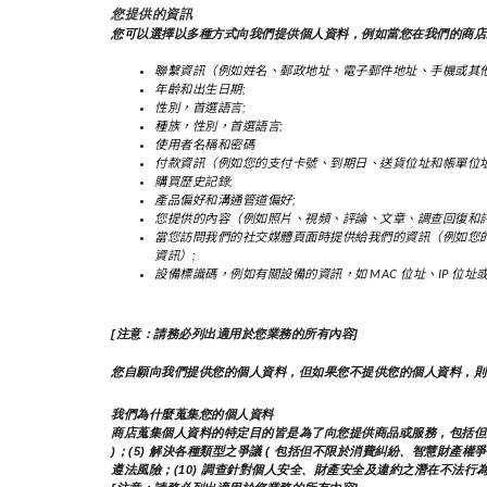
您提供的資訊
您可以選擇以多種方式向我們提供個人資料，例如當您在我們的商店
聯繫資訊（例如姓名、郵政地址、電子郵件地址、手機或其他
年齡和出生日期;
性別，首選語言;
種族，性別，首選語言;
使用者名稱和密碼
付款資訊（例如您的支付卡號、到期日、送貨位址和帳單位址
購買歷史記錄;
產品偏好和溝通管道偏好;
您提供的內容（例如照片、視頻、評論、文章、調查回復和評
當您訪問我們的社交媒體頁面時提供給我們的資訊（例如您
資訊）;
設備標識碼，例如有關設備的資訊，如 MAC 位址、IP 位
[注意：請務必列出適用於您業務的所有內容]
您自願向我們提供您的個人資料，但如果您不提供您的個人資料，則
我們為什麼蒐集您的個人資料
商店蒐集個人資料的特定目的皆是為了向您提供商品或服務，包括但不限於
)；(5) 解決各種類型之爭議 ( 包括但不限於消費糾紛、智慧財產權爭
遵法風險；(10) 調查針對個人安全、財產安全及違約之潛在不法行為；