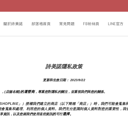
關於詩美諾
部落格首頁
常見問題
FB粉絲頁
LINE官方
詩美諾隱私政策
更新和生效日期： 2023/9/22
}的運營商
），{店舖名稱
，尊重您對隱私的關注，並重視我們與您的關係。 
下簡稱「SHOPLINE」）授權我們建立的商店（以下簡稱「商店」）時，我們可能會
能會蒐集和處理、利用您的個人資料。我們充分意識到個人資料對您的重要性，我
的
選擇。
享資訊，以及您就我們使用這些資訊
可行