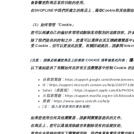
會影響您對商店某些功能的使用。
在SHOPLINE中我們所建立的商店上，藉助Cookie和
（3）如何管理「Cookie」
您可以根據自己的偏好來管理或刪除某些類別的追蹤技術。許多
除了我們提供的控制之外，您還可以選擇在其互聯網瀏覽器中啟用或
受 Cookie，但可以更改此設置。有關詳細資訊，請參閱 Int
隱
[注意： 請務必根據您商店上的當前 COOKIE 清單檢查此列表： 
以下連結提供了有關如何在所有主流瀏覽器中控制 Cookie 的
谷歌瀏覽器：https://support.google.com/chrome/answer
IE：https://support.microsoft.com/en-us/help/260971/des
Safari（桌面版）：https://support.apple.com/kb/PH5042
火狐瀏覽器：https://support.mozilla.org/en-US/kb/cookies-
歌劇：https://www.opera.com/zh-cn/help
[注： 插入其他使用的廣告服務]
如果您使用任何其他瀏覽器，請參閱瀏覽器提供的文件。
在商店上，您可以通過清除緩存來刪除現有的追蹤技術。
當您在未登錄的情況下瀏覽網頁時，我們會蒐集實現流覽功能所需