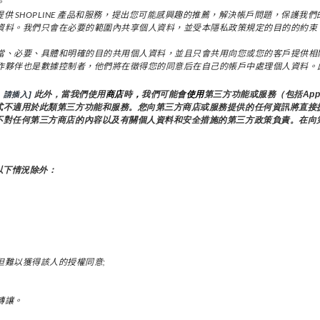
。
用：為了向您提供 SHOPLINE 產品和服務，提出您可能感興趣的推薦，解決帳戶問題
資料。我們只會在必要的範圍內共享個人資料，並受本隱私政策規定的目的的約束
當、必要、具體和明確的目的共用個人資料，並且只會共用向您或您的客戶提供相
作夥伴也是數據控制者，他們將在徵得您的同意后在自己的帳戶中處理個人資料。
 此外，當我們使用
商店
時
，
我們可能會
使用
第三方功能或服務（包括App
請插入]
式不適用於此類第三方功能和服務。您向第三方商店或服務提供的任何資訊將直接
不對任何第三方商店的內容以及有關個人資料和安全措施的第三方政策負責。在向
以下情況除外：
但難以獲得該人的授權同意;
轉讓。