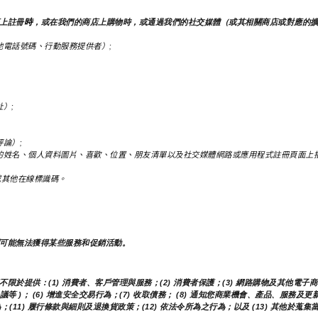
時
上註冊
，或在我們的商店上購物時，或通過我們的社交媒體（或其相關商店或對應的
電話號碼、行動服務提供者）;
）;
論）;
的姓名、個人資料圖片、喜歡、位置、朋友清單以及社交媒體網路或應用程式註冊頁面上
址或其他在線標識碼。
可能無法獲得某些服務和促銷活動。
提供：(1) 消費者、客戶管理與服務；(2) 消費者保護；(3) 網路購物及其他電子商務
議等 )； (6) 增進安全交易行為；(7) 收取債務； (8) 通知您商業機會、產品、服
(11) 履行條款與細則及退換貨政策；(12) 依法令所為之行為；以及 (13) 其他於蒐