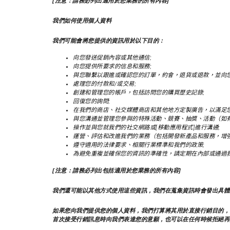
[注意：請務必列出適用於您業務的所有內容]
我們如何使用個人資料
我們可能會將您提供的資訊用於以下目的：
向您發送促銷內容或其他通信;
向您提供所要求的信息和服務;
與您聯繫以跟進或確認您的訂單，約會，退貨或退款，並向您
處理您的付款和/或交易;
創建和管理您的帳戶，包括訪問您的購買歷史記錄;
回復您的詢問;
在我們的商店、社交媒體商店和其他地方定製廣告，以滿足您
與您溝通並管理您參與的特殊活動、競賽、抽獎、活動（如有
操作並與您就我們的社交網路或[移動應用程式]進行溝通;
運營、評估和改進我們的業務（包括開發新產品和服務，增
遵守適用的法律要求、相關行業標準和我們的政策;
為避免重複並確保您的資訊的準確性，請定期在內部或通過
[注意：請務必列出包括適用於您業務的所有內容]
我們還可能以其他方式使用這些資訊，我們在蒐集資訊時會發出具體
如果您向我們提供您的個人資料，我們打算將其用於直接行銷目的，
首次接受行銷訊息時向我們表達您的意願，也可以在任何時候拒絕再