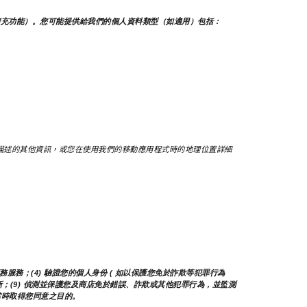
擴充功能）。您可能提供給我們的個人資料類型（如適用）包括：
描述的其他資訊，或您在使用我們的移動應用程式時的地理位置詳細
服務；(4) 驗證您的個人身份 ( 如以保護您免於詐欺等犯罪行為 
務及更新；(9) 偵測並保護您及商店免於錯誤、詐欺或其他犯罪行為，並監測
集當時取得您同意之目的。