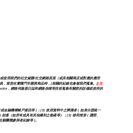
/或使用我們的社交媒體/社交網路頁面（或其相關商店或對應的應用
的會員，當您在實體門市購買商品時，[相關的紀錄也會被我們蒐集。]
[注
okie，網路伺服器日誌和網路信標等技術蒐集有關您的設備或使用的
卡或金融機構帳戶資訊等 )；(3) 政府資料中之辨識者 ( 如身分證統一
(2) 財產（如所有或具有其他權利之動產等）；(3) 移民情形 ( 護照、
他志願團體參與者紀錄等 )。