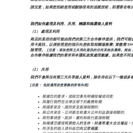
請注意，如果您拒絕使用或刪除現有的追蹤技術，則需要在每
我們如何處理及利用、共用、轉讓和揭露個人資料
（1） 處理及利用
商店的某些功能可能由我們的第三方合作夥伴提供，我們可能
用卡資訊，以便按照您的指示向您收取相關服務費; 當
使用 
S
險管理。 
 [注意：添加您與之共用此資訊的任何其他供應商。例如
合作夥伴根據我們的要求和本隱私政策處理數據。如果您不同
（2） 共用
我們不會與任何第三方共享個人資料，除非存在以下一種或多
[注意： 包括適用於您業務的所有內容]
根據您的要求，或經您事先明確授權或同意;
與履行我們在法律法規下的義務有關;
與國家安全、國防安全直接相關的;
與公共安全、公共衛生和重大公共利益直接相關的;
與刑事偵查、起訴、審判和執行直接相關;
為維護您
或任何其他人的生命、財產等重大合法權益
，
所涉及的個人資料由您
向公眾揭露
;