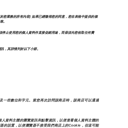
於您業務的所有內容] 如果已經徵得您的同意，您在表格中提供的個
致。
須停止使用您的個人資料作直接促銷用途，而毋須向您收取任何費
簡訊，其詳情列於以下小節。
以及一些數位和字元。當您再次訪問該商店時，該商店可以通過
存個人資料主體的瀏覽資訊和點擊資訊，以便查看個人資料主體的
器的設置，以便瀏覽器不接受我們商店上的Cookie，但這可能